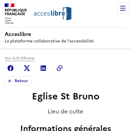
RÉPUBLIQUE
FRANÇAISE
Acceslibre
La plateforme collaborative de l’accessibilité
Voir le fil d'Ariane
Facebook
X (anciennement Twitter)
Linkedin
Copier le lien
Retour
Eglise St Bruno
Lieu de culte
Informations générales