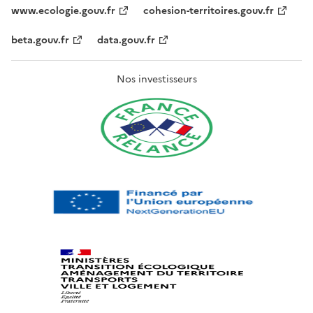
www.ecologie.gouv.fr
cohesion-territoires.gouv.fr
beta.gouv.fr
data.gouv.fr
Nos investisseurs