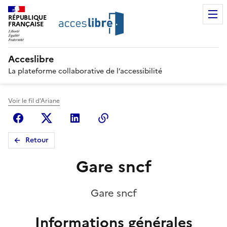
RÉPUBLIQUE
FRANÇAISE
Acceslibre
La plateforme collaborative de l’accessibilité
Voir le fil d'Ariane
Facebook
X (anciennement Twitter)
Linkedin
Copier le lien
Retour
Gare sncf
Gare sncf
Informations générales