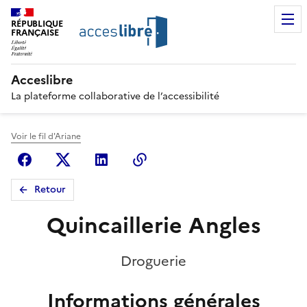
RÉPUBLIQUE
FRANÇAISE
Acceslibre
La plateforme collaborative de l’accessibilité
Voir le fil d'Ariane
Facebook
X (anciennement Twitter)
Linkedin
Copier le lien
Retour
Quincaillerie Angles
Droguerie
Informations générales