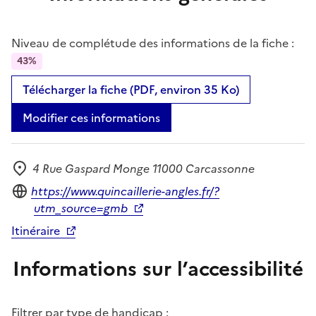
Niveau de complétude des informations de la fiche :
43%
Télécharger la fiche (PDF, environ 35 Ko)
Modifier ces informations
4 Rue Gaspard Monge 11000 Carcassonne
Adresse
Site internet
https://www.quincaillerie-angles.fr/?
utm_source=gmb
Itinéraire
Informations sur l’accessibilité
Filtrer par type de handicap :