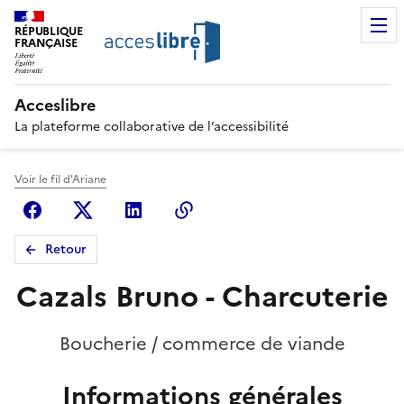
RÉPUBLIQUE
FRANÇAISE
Acceslibre
La plateforme collaborative de l’accessibilité
Voir le fil d'Ariane
Facebook
X (anciennement Twitter)
Linkedin
Copier le lien
Retour
Cazals Bruno - Charcuterie
Boucherie / commerce de viande
Informations générales