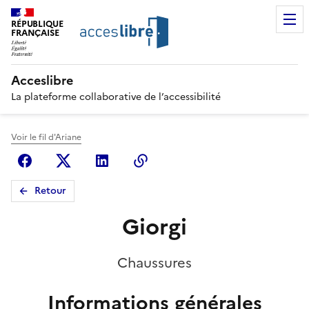
RÉPUBLIQUE
FRANÇAISE
Acceslibre
La plateforme collaborative de l’accessibilité
Voir le fil d'Ariane
Facebook
X (anciennement Twitter)
Linkedin
Copier le lien
Retour
Giorgi
Chaussures
Informations générales