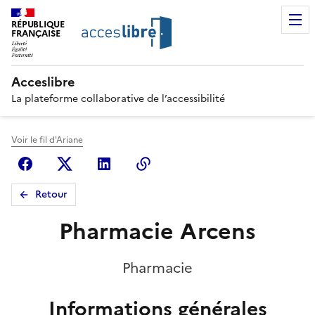
RÉPUBLIQUE
FRANÇAISE
Acceslibre
La plateforme collaborative de l’accessibilité
Voir le fil d'Ariane
Facebook
X (anciennement Twitter)
Linkedin
Copier le lien
Retour
Pharmacie Arcens
Pharmacie
Informations générales