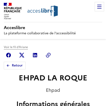
RÉPUBLIQUE
FRANÇAISE
Acceslibre
La plateforme collaborative de l’accessibilité
Voir le fil d'Ariane
Facebook
X (anciennement Twitter)
Linkedin
Copier le lien
Retour
EHPAD LA ROQUE
Ehpad
Informations générales