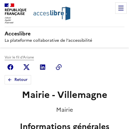
RÉPUBLIQUE
FRANÇAISE
Acceslibre
La plateforme collaborative de l’accessibilité
Voir le fil d'Ariane
Facebook
X (anciennement Twitter)
Linkedin
Copier le lien
Retour
Mairie - Villemagne
Mairie
Informations générales