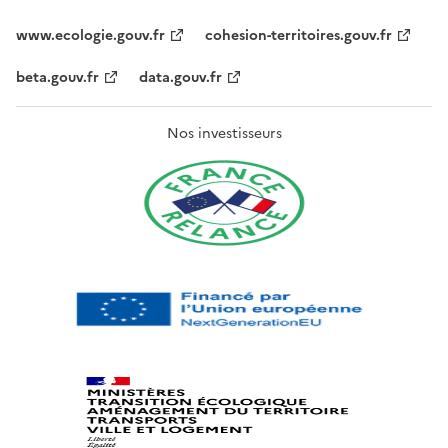
www.ecologie.gouv.fr
cohesion-territoires.gouv.fr
beta.gouv.fr
data.gouv.fr
Nos investisseurs