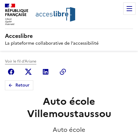
RÉPUBLIQUE
FRANÇAISE
Acceslibre
La plateforme collaborative de l’accessibilité
Voir le fil d'Ariane
Facebook
X (anciennement Twitter)
Linkedin
Copier le lien
Retour
Auto école
Villemoustaussou
Auto école