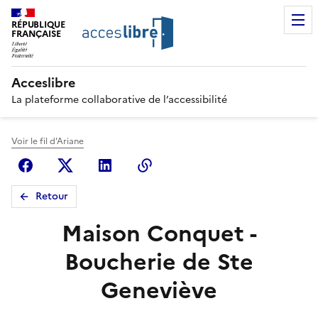
RÉPUBLIQUE
FRANÇAISE
Acceslibre
La plateforme collaborative de l’accessibilité
Voir le fil d'Ariane
Facebook
X (anciennement Twitter)
Linkedin
Copier le lien
Retour
Maison Conquet -
Boucherie de Ste
Geneviève