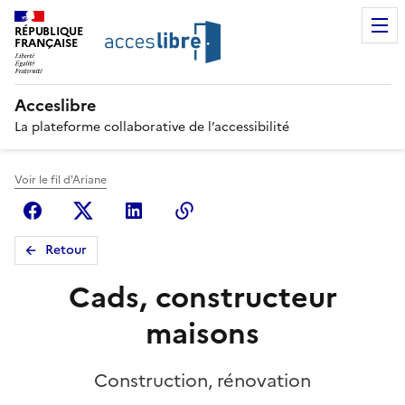
RÉPUBLIQUE
FRANÇAISE
Acceslibre
La plateforme collaborative de l’accessibilité
Voir le fil d'Ariane
Facebook
X (anciennement Twitter)
Linkedin
Copier le lien
Retour
Cads, constructeur
maisons
Construction, rénovation