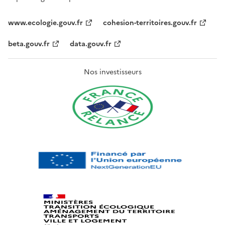
www.ecologie.gouv.fr
cohesion-territoires.gouv.fr
beta.gouv.fr
data.gouv.fr
Nos investisseurs