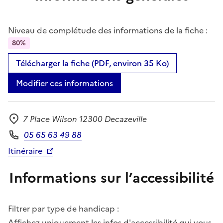
Niveau de complétude des informations de la fiche :
80%
Télécharger la fiche (PDF, environ 35 Ko)
Modifier ces informations
7 Place Wilson 12300 Decazeville
Adresse
05 65 63 49 88
Téléphone
Itinéraire
Informations sur l’accessibilité
Filtrer par type de handicap :
Affichez uniquement les infos d'accessibilité qui vous