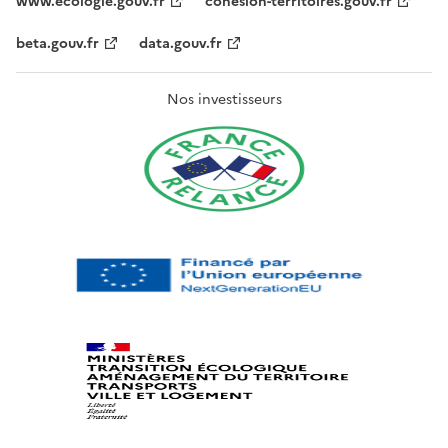
www.ecologie.gouv.fr
cohesion-territoires.gouv.fr
beta.gouv.fr
data.gouv.fr
Nos investisseurs