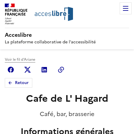
RÉPUBLIQUE
FRANÇAISE
Acceslibre
La plateforme collaborative de l’accessibilité
Voir le fil d'Ariane
Facebook
X (anciennement Twitter)
Linkedin
Copier le lien
Retour
Cafe de L' Hagard
Café, bar, brasserie
Informations générales