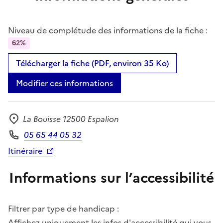
Niveau de complétude des informations de la fiche :
62%
Télécharger la fiche (PDF, environ 35 Ko)
Modifier ces informations
La Bouisse 12500 Espalion
Adresse
05 65 44 05 32
Téléphone
Itinéraire
Informations sur l’accessibilité
Filtrer par type de handicap :
Affichez uniquement les infos d'accessibilité qui vous