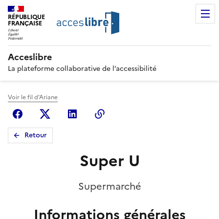
RÉPUBLIQUE
FRANÇAISE
Acceslibre
La plateforme collaborative de l’accessibilité
Voir le fil d'Ariane
Facebook
X (anciennement Twitter)
Linkedin
Copier le lien
Retour
Super U
Supermarché
Informations générales