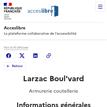
RÉPUBLIQUE
FRANÇAISE
Acceslibre
La plateforme collaborative de l’accessibilité
Voir le fil d'Ariane
Facebook
X (anciennement Twitter)
Linkedin
Copier le lien
Retour
Larzac Boul'vard
Armurerie coutellerie
Informations générales