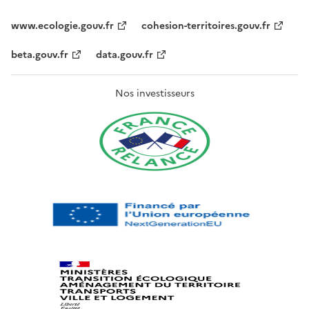
www.ecologie.gouv.fr
cohesion-territoires.gouv.fr
beta.gouv.fr
data.gouv.fr
Nos investisseurs