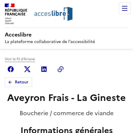
RÉPUBLIQUE
FRANÇAISE
Acceslibre
La plateforme collaborative de l’accessibilité
Voir le fil d'Ariane
Facebook
X (anciennement Twitter)
Linkedin
Copier le lien
Retour
Aveyron Frais - La Gineste
Boucherie / commerce de viande
Informations générales