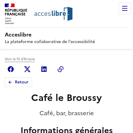
RÉPUBLIQUE
FRANÇAISE
Acceslibre
La plateforme collaborative de l’accessibilité
Voir le fil d'Ariane
Facebook
X (anciennement Twitter)
Linkedin
Copier le lien
Retour
Café le Broussy
Café, bar, brasserie
Informations générales