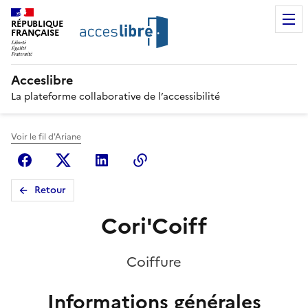
RÉPUBLIQUE
FRANÇAISE
Acceslibre
La plateforme collaborative de l’accessibilité
Voir le fil d'Ariane
Facebook
X (anciennement Twitter)
Linkedin
Copier le lien
Retour
Cori'Coiff
Coiffure
Informations générales