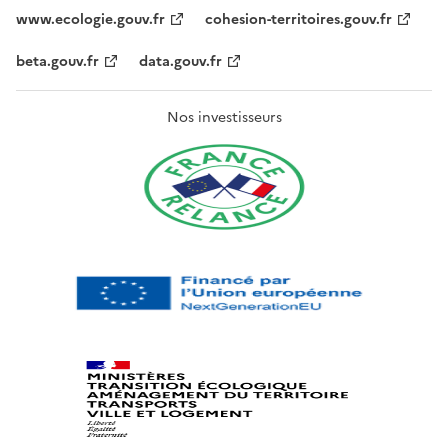
www.ecologie.gouv.fr
cohesion-territoires.gouv.fr
beta.gouv.fr
data.gouv.fr
Nos investisseurs