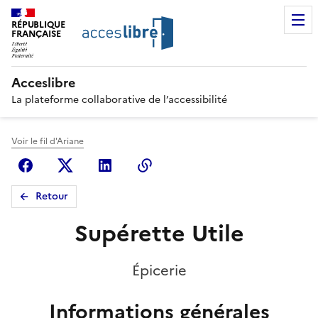
RÉPUBLIQUE
FRANÇAISE
Acceslibre
La plateforme collaborative de l’accessibilité
Voir le fil d'Ariane
Facebook
X (anciennement Twitter)
Linkedin
Copier le lien
Retour
Supérette Utile
Épicerie
Informations générales