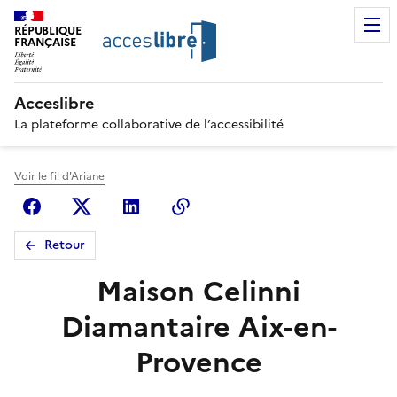
RÉPUBLIQUE
FRANÇAISE
Acceslibre
La plateforme collaborative de l’accessibilité
Voir le fil d'Ariane
Facebook
X (anciennement Twitter)
Linkedin
Copier le lien
Retour
Maison Celinni
Diamantaire Aix-en-
Provence