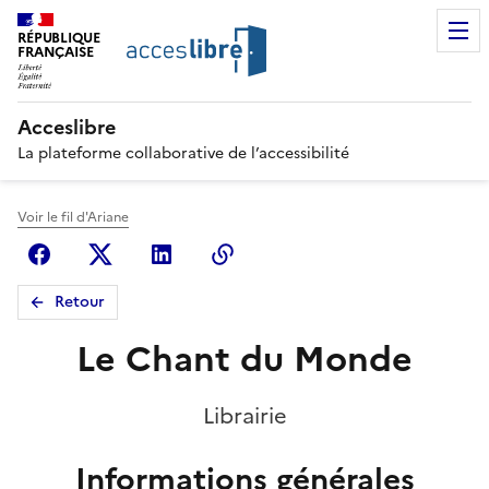
RÉPUBLIQUE
FRANÇAISE
Acceslibre
La plateforme collaborative de l’accessibilité
Voir le fil d'Ariane
Facebook
X (anciennement Twitter)
Linkedin
Copier le lien
Retour
Le Chant du Monde
Librairie
Informations générales