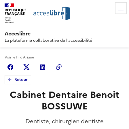
RÉPUBLIQUE
FRANÇAISE
Acceslibre
La plateforme collaborative de l’accessibilité
Voir le fil d'Ariane
Facebook
X (anciennement Twitter)
Linkedin
Copier le lien
Retour
Cabinet Dentaire Benoit
BOSSUWE
Dentiste, chirurgien dentiste