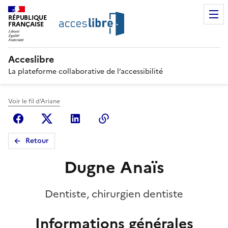
RÉPUBLIQUE
FRANÇAISE
Acceslibre
La plateforme collaborative de l’accessibilité
Voir le fil d'Ariane
Facebook
X (anciennement Twitter)
Linkedin
Copier le lien
Retour
Dugne Anaïs
Dentiste, chirurgien dentiste
Informations générales