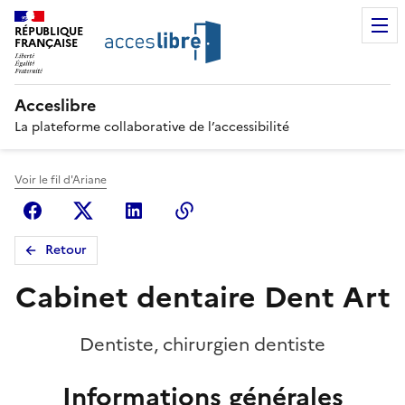
RÉPUBLIQUE
FRANÇAISE
Acceslibre
La plateforme collaborative de l’accessibilité
Voir le fil d'Ariane
Facebook
X (anciennement Twitter)
Linkedin
Copier le lien
Retour
Cabinet dentaire Dent Art
Dentiste, chirurgien dentiste
Informations générales