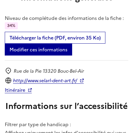
Niveau de complétude des informations de la fiche :
34%
Télécharger la fiche (PDF, environ 35 Ko)
Modifier ces informations
Rue de la Pie 13320 Bouc-Bel-Air
Adresse
Site internet
http://www.selarl-dent-art.fr/
Itinéraire
Informations sur l’accessibilité
Filtrer par type de handicap :
Affichez uniquement les infos d'accessibilité qui vous