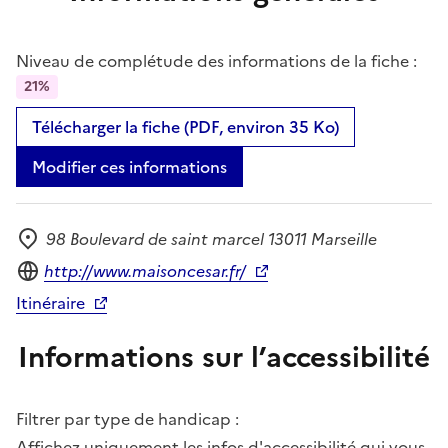
Niveau de complétude des informations de la fiche :
21%
Télécharger la fiche (PDF, environ 35 Ko)
Modifier ces informations
98 Boulevard de saint marcel 13011 Marseille
Adresse
Site internet
http://www.maisoncesar.fr/
Itinéraire
Informations sur l’accessibilité
Filtrer par type de handicap :
Affichez uniquement les infos d'accessibilité qui vous