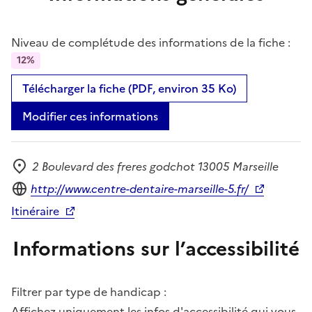
Niveau de complétude des informations de la fiche :
12%
Télécharger la fiche (PDF, environ 35 Ko)
Modifier ces informations
2 Boulevard des freres godchot 13005 Marseille
Adresse
Site internet
http://www.centre-dentaire-marseille-5.fr/
Itinéraire
Informations sur l’accessibilité
Filtrer par type de handicap :
Affichez uniquement les infos d'accessibilité qui vous