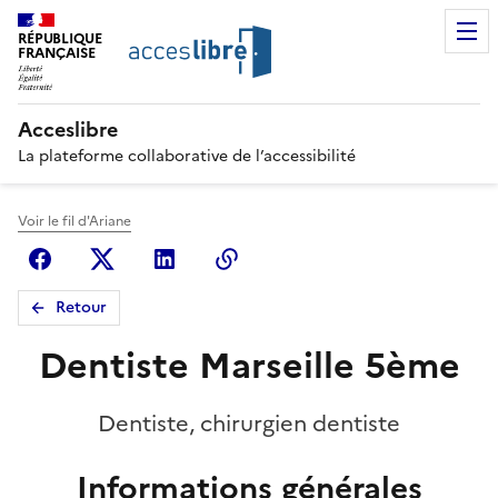
RÉPUBLIQUE
FRANÇAISE
Acceslibre
La plateforme collaborative de l’accessibilité
Voir le fil d'Ariane
Facebook
X (anciennement Twitter)
Linkedin
Copier le lien
Retour
Dentiste Marseille 5ème
Dentiste, chirurgien dentiste
Informations générales