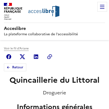
RÉPUBLIQUE
FRANÇAISE
Acceslibre
La plateforme collaborative de l’accessibilité
Voir le fil d'Ariane
Facebook
X (anciennement Twitter)
Linkedin
Copier le lien
Retour
Quincaillerie du Littoral
Droguerie
Informations générales