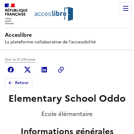
RÉPUBLIQUE
FRANÇAISE
Acceslibre
La plateforme collaborative de l’accessibilité
Voir le fil d'Ariane
Facebook
X (anciennement Twitter)
Linkedin
Copier le lien
Retour
Elementary School Oddo
École élémentaire
Informations générales