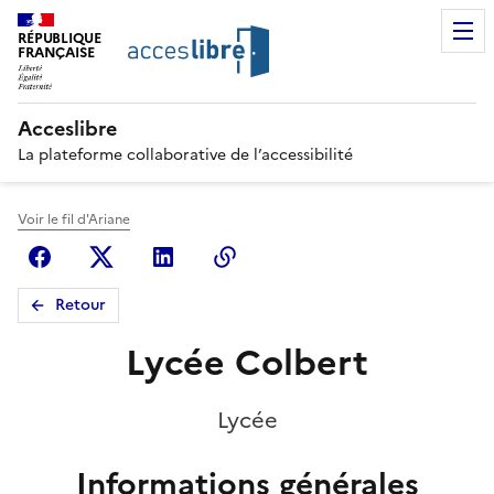
RÉPUBLIQUE
FRANÇAISE
Acceslibre
La plateforme collaborative de l’accessibilité
Voir le fil d'Ariane
Facebook
X (anciennement Twitter)
Linkedin
Copier le lien
Retour
Lycée Colbert
Lycée
Informations générales