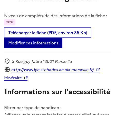
Niveau de complétude des informations de la fiche :
28%
Télécharger la fiche (PDF, environ 35 Ko)
Modifier ces informations
5 Rue guy fabre 13001 Marseille
Adresse
Site internet
http://www.lyc-stcharles.ac-aix-marseille.fr/
Itinéraire
Informations sur l’accessibilité
Filtrer par type de handicap :
Affichez uniquement les infos d'accessibilité qui vous