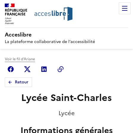
RÉPUBLIQUE
FRANÇAISE
Acceslibre
La plateforme collaborative de l’accessibilité
Voir le fil d'Ariane
Facebook
X (anciennement Twitter)
Linkedin
Copier le lien
Retour
Lycée Saint-Charles
Lycée
Informations générales