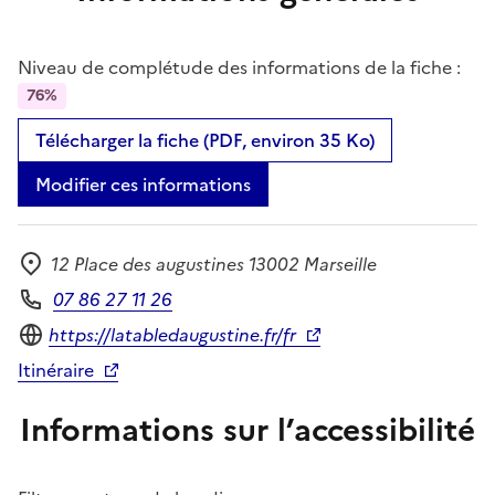
Niveau de complétude des informations de la fiche :
76%
Télécharger la fiche (PDF, environ 35 Ko)
Modifier ces informations
12 Place des augustines 13002 Marseille
Adresse
07 86 27 11 26
Téléphone
Site internet
https://latabledaugustine.fr/fr
Itinéraire
Informations sur l’accessibilité