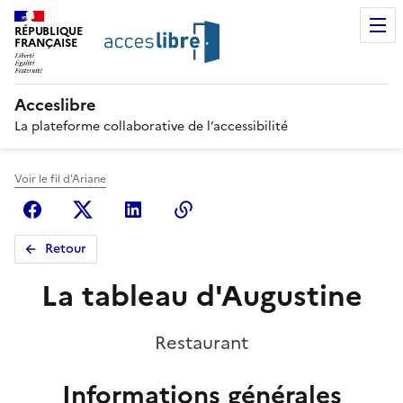
RÉPUBLIQUE
FRANÇAISE
Acceslibre
La plateforme collaborative de l’accessibilité
Voir le fil d'Ariane
Facebook
X (anciennement Twitter)
Linkedin
Copier le lien
Retour
La tableau d'Augustine
Restaurant
Informations générales