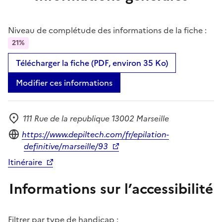
Niveau de complétude des informations de la fiche :
21%
Télécharger la fiche (PDF, environ 35 Ko)
Modifier ces informations
111 Rue de la republique 13002 Marseille
Adresse
Site internet
https://www.depiltech.com/fr/epilation-
definitive/marseille/93
Itinéraire
Informations sur l’accessibilité
Filtrer par type de handicap :