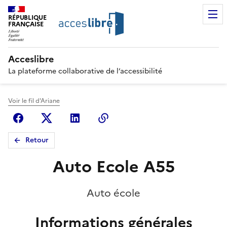
RÉPUBLIQUE
FRANÇAISE
Acceslibre
La plateforme collaborative de l’accessibilité
Voir le fil d'Ariane
Facebook
X (anciennement Twitter)
Linkedin
Copier le lien
Retour
Auto Ecole A55
Auto école
Informations générales