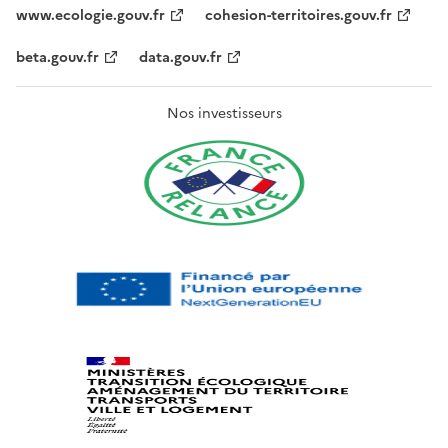
www.ecologie.gouv.fr
cohesion-territoires.gouv.fr
beta.gouv.fr
data.gouv.fr
Nos investisseurs