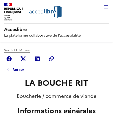
RÉPUBLIQUE
FRANÇAISE
Acceslibre
La plateforme collaborative de l’accessibilité
Voir le fil d'Ariane
Facebook
X (anciennement Twitter)
Linkedin
Copier le lien
Retour
LA BOUCHE RIT
Boucherie / commerce de viande
Informations générales