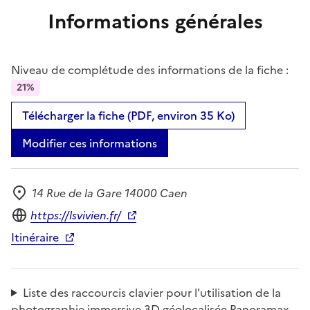
Informations générales
Niveau de complétude des informations de la fiche :
21%
Télécharger la fiche (PDF, environ 35 Ko)
Modifier ces informations
14 Rue de la Gare 14000 Caen
Adresse
Site internet
https://lsvivien.fr/
Itinéraire
Liste des raccourcis clavier pour l'utilisation de la
photographie immersive 3D géolocalisée Panoramax