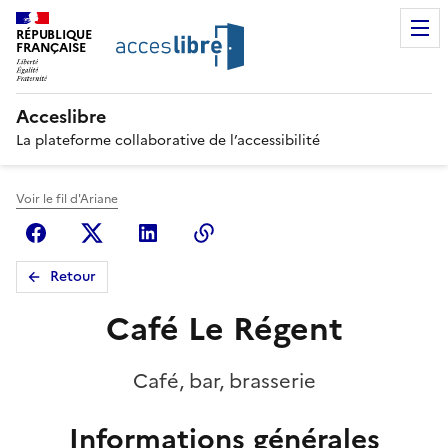
RÉPUBLIQUE
FRANÇAISE
Acceslibre
La plateforme collaborative de l’accessibilité
Voir le fil d'Ariane
Facebook
X (anciennement Twitter)
Linkedin
Copier le lien
Retour
Café Le Régent
Café, bar, brasserie
Informations générales