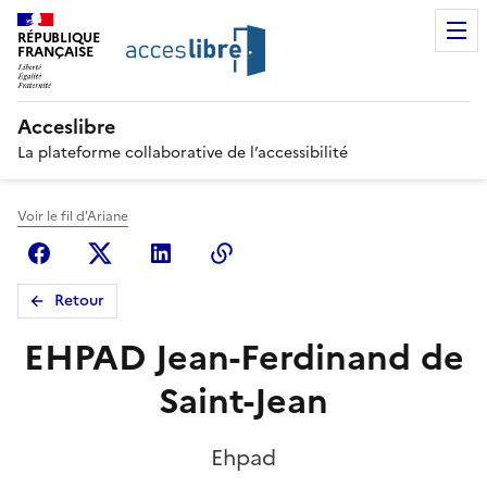
RÉPUBLIQUE
FRANÇAISE
Acceslibre
La plateforme collaborative de l’accessibilité
Voir le fil d'Ariane
Facebook
X (anciennement Twitter)
Linkedin
Copier le lien
Retour
EHPAD Jean-Ferdinand de
Saint-Jean
Ehpad