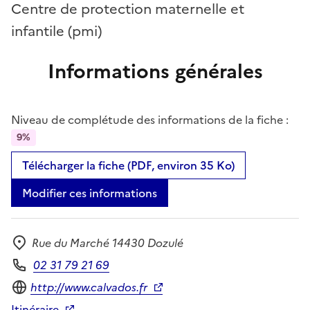
Centre de protection maternelle et
infantile (pmi)
Informations générales
Niveau de complétude des informations de la fiche :
9%
Télécharger la fiche (PDF, environ 35 Ko)
Modifier ces informations
Rue du Marché 14430 Dozulé
Adresse
02 31 79 21 69
Téléphone
Site internet
http://www.calvados.fr
Itinéraire