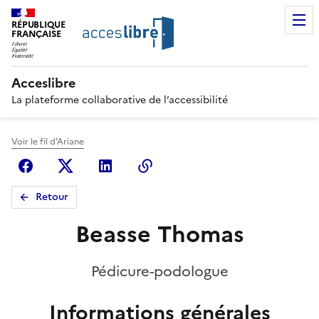
RÉPUBLIQUE
FRANÇAISE
Acceslibre
La plateforme collaborative de l’accessibilité
Voir le fil d'Ariane
Facebook
X (anciennement Twitter)
Linkedin
Copier le lien
Retour
Beasse Thomas
Pédicure-podologue
Informations générales