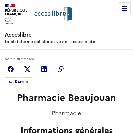
RÉPUBLIQUE
FRANÇAISE
Acceslibre
La plateforme collaborative de l’accessibilité
Voir le fil d'Ariane
Facebook
X (anciennement Twitter)
Linkedin
Copier le lien
Retour
Pharmacie Beaujouan
Pharmacie
Informations générales