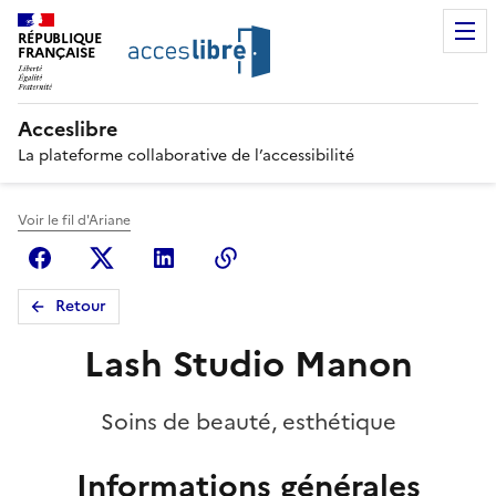
RÉPUBLIQUE
FRANÇAISE
Acceslibre
La plateforme collaborative de l’accessibilité
Voir le fil d'Ariane
Facebook
X (anciennement Twitter)
Linkedin
Copier le lien
Retour
Lash Studio Manon
Soins de beauté, esthétique
Informations générales