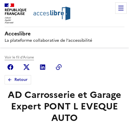
RÉPUBLIQUE
FRANÇAISE
Acceslibre
La plateforme collaborative de l’accessibilité
Voir le fil d'Ariane
Facebook
X (anciennement Twitter)
Linkedin
Copier le lien
Retour
AD Carrosserie et Garage
Expert PONT L EVEQUE
AUTO