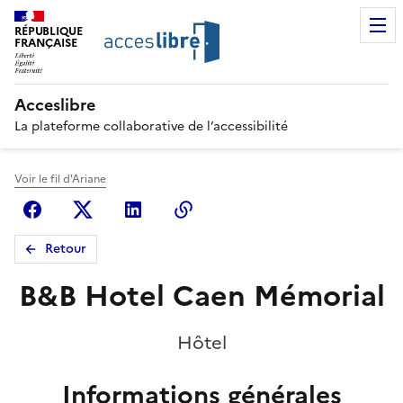
RÉPUBLIQUE
FRANÇAISE
Acceslibre
La plateforme collaborative de l’accessibilité
Voir le fil d'Ariane
Facebook
X (anciennement Twitter)
Linkedin
Copier le lien
Retour
B&B Hotel Caen Mémorial
Hôtel
Informations générales