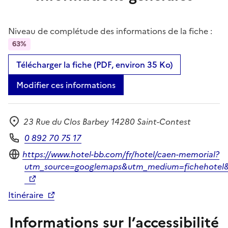
Niveau de complétude des informations de la fiche :
63%
Télécharger la fiche (PDF, environ 35 Ko)
Modifier ces informations
23 Rue du Clos Barbey 14280 Saint-Contest
Adresse
0 892 70 75 17
Téléphone
Site internet
https://www.hotel-bb.com/fr/hotel/caen-memorial?
utm_source=googlemaps&utm_medium=fichehotel
Itinéraire
Informations sur l’accessibilité