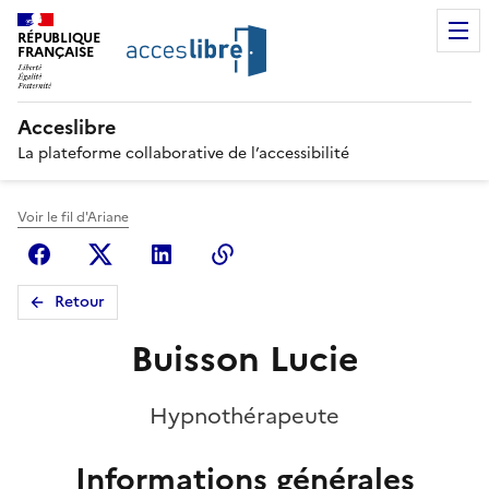
RÉPUBLIQUE
FRANÇAISE
Acceslibre
La plateforme collaborative de l’accessibilité
Voir le fil d'Ariane
Facebook
X (anciennement Twitter)
Linkedin
Copier le lien
Retour
Buisson Lucie
Hypnothérapeute
Informations générales