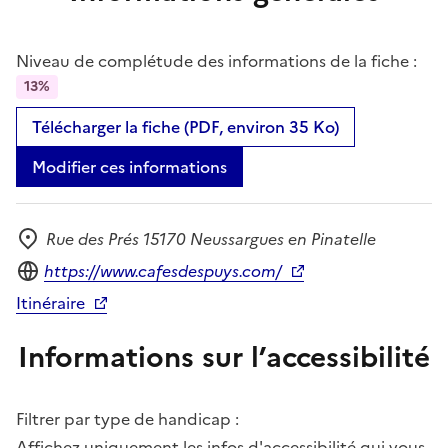
Niveau de complétude des informations de la fiche :
13%
Télécharger la fiche (PDF, environ 35 Ko)
Modifier ces informations
Rue des Prés 15170 Neussargues en Pinatelle
Adresse
Site internet
https://www.cafesdespuys.com/
Itinéraire
Informations sur l’accessibilité
Filtrer par type de handicap :
Affichez uniquement les infos d'accessibilité qui vous