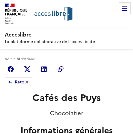
RÉPUBLIQUE
FRANÇAISE
Acceslibre
La plateforme collaborative de l’accessibilité
Voir le fil d'Ariane
Facebook
X (anciennement Twitter)
Linkedin
Copier le lien
Retour
Cafés des Puys
Chocolatier
Informations générales