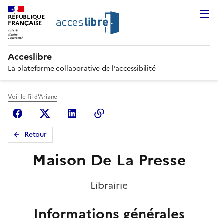
RÉPUBLIQUE
FRANÇAISE
Acceslibre
La plateforme collaborative de l’accessibilité
Voir le fil d'Ariane
Facebook
X (anciennement Twitter)
Linkedin
Copier le lien
Retour
Maison De La Presse
Librairie
Informations générales