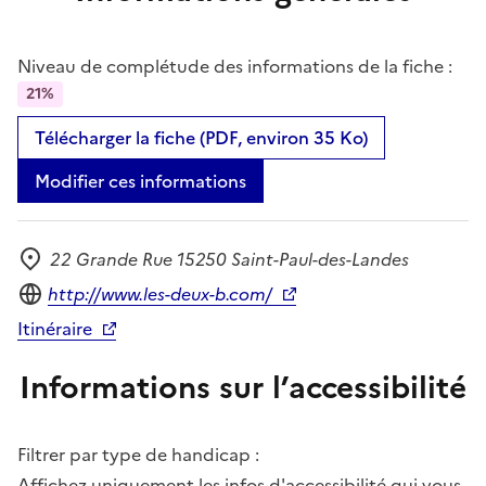
Niveau de complétude des informations de la fiche :
21%
Télécharger la fiche (PDF, environ 35 Ko)
Modifier ces informations
22 Grande Rue 15250 Saint-Paul-des-Landes
Adresse
Site internet
http://www.les-deux-b.com/
Itinéraire
Informations sur l’accessibilité
Filtrer par type de handicap :
Affichez uniquement les infos d'accessibilité qui vous