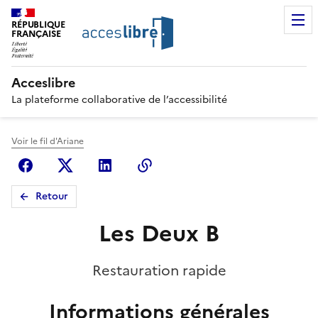
RÉPUBLIQUE
FRANÇAISE
Acceslibre
La plateforme collaborative de l’accessibilité
Voir le fil d'Ariane
Facebook
X (anciennement Twitter)
Linkedin
Copier le lien
Retour
Les Deux B
Restauration rapide
Informations générales