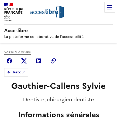
RÉPUBLIQUE
FRANÇAISE
Acceslibre
La plateforme collaborative de l’accessibilité
Voir le fil d'Ariane
Facebook
X (anciennement Twitter)
Linkedin
Copier le lien
Retour
Gauthier-Callens Sylvie
Dentiste, chirurgien dentiste
Informations générales